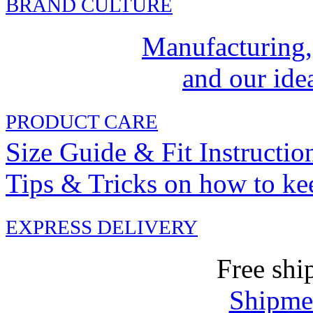
BRAND CULTURE
Manufacturing,
and our idea
PRODUCT CARE
Size Guide & Fit Instructio
Tips & Tricks on how to ke
EXPRESS DELIVERY
Free shi
Shipmen