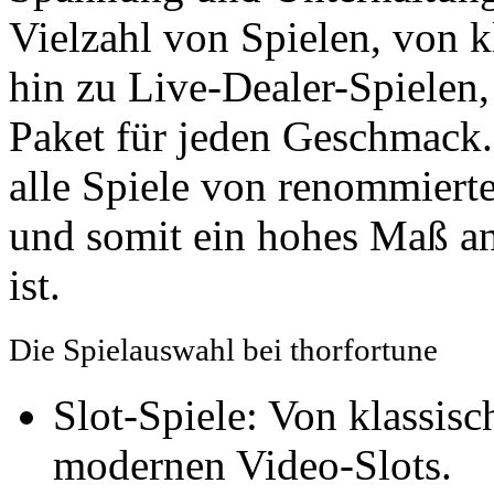
Vielzahl von Spielen, von k
hin zu Live-Dealer-Spielen,
Paket für jeden Geschmack. 
alle Spiele von renommiert
und somit ein hohes Maß an 
ist.
Die Spielauswahl bei thorfortune
Slot-Spiele: Von klassis
modernen Video-Slots.