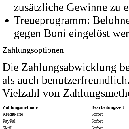
zusätzliche Gewinne zu e
Treueprogramm: Belohne 
gegen Boni eingelöst we
Zahlungsoptionen
Die Zahlungsabwicklung b
als auch benutzerfreundlich
Vielzahl von Zahlungsmeth
Zahlungsmethode
Bearbeitungszeit
Kreditkarte
Sofort
PayPal
Sofort
Skrill
Sofort