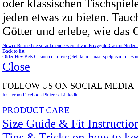
oder klassischen Tischspiel
jeden etwas zu bieten. Tauc
Götter und erlebe, wie das G
Newer
Betreed de sprankelende wereld van Foxygold Casino Nederl
Back to list
Older
Hey Bets Casino een onvergetelijke reis naar spelplezier en win
Close
FOLLOW US ON SOCIAL MEDIA
Instagram
Facebook
Pinterest
Linkedin
PRODUCT CARE
Size Guide & Fit Instructio
Tips & Tricks on how to ke