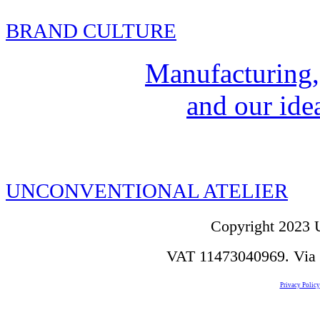
BRAND CULTURE
Manufacturing,
and our idea
UNCONVENTIONAL ATELIER
Copyright 2023 U
VAT 11473040969. Via de
Privacy Policy