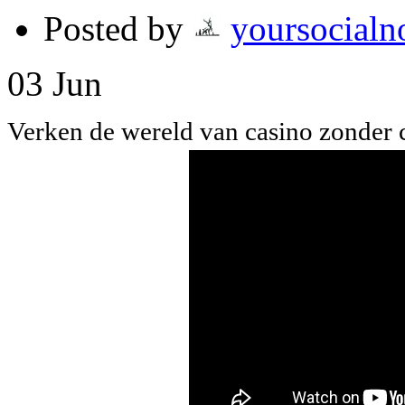
Posted by
yoursocialn
03
Jun
Verken de wereld van casino zonder 