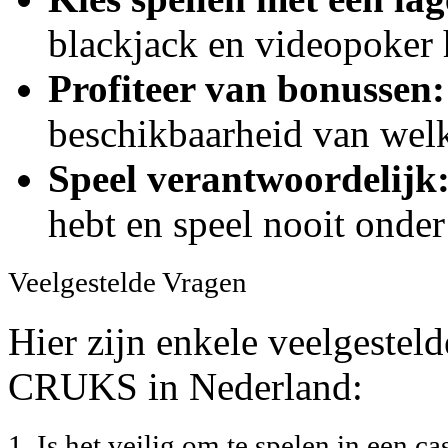
blackjack en videopoker 
Profiteer van bonussen:
beschikbaarheid van wel
Speel verantwoordelijk
hebt en speel nooit onder
Veelgestelde Vragen
Hier zijn enkele veelgestel
CRUKS in Nederland:
1. Is het veilig om te spelen in een