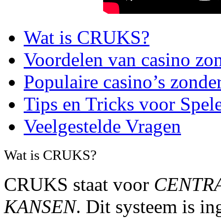
Wat is CRUKS?
Voordelen van casino z
Populaire casino’s zond
Tips en Tricks voor Spele
Veelgestelde Vragen
Wat is CRUKS?
CRUKS staat voor
CENTRA
KANSEN
. Dit systeem is i