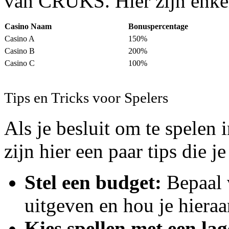
van CRUKS. Hier zijn enkel
Casino Naam
Bonuspercentage
Casino A
150%
Casino B
200%
Casino C
100%
Tips en Tricks voor Spelers
Als je besluit om te spelen 
zijn hier een paar tips die 
Stel een budget:
Bepaal v
uitgeven en hou je hieraa
Kies spellen met een la